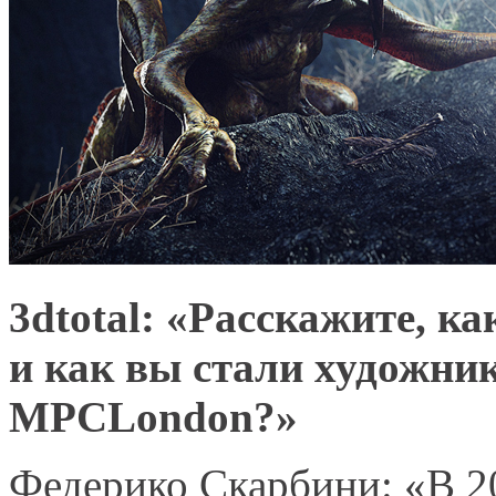
3dtotal: «Расскажите, к
и как вы стали художни
MPCLondon?»
Федерико Скарбини: «В 20