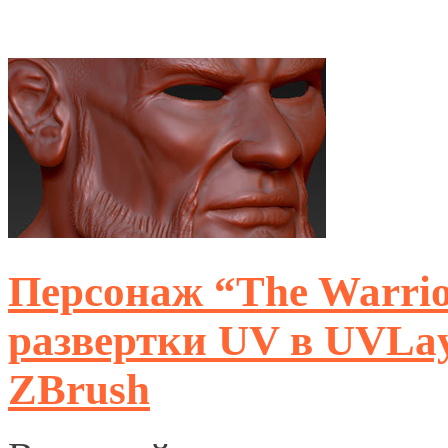
Персонаж “The Warrio
развертки UV в UVLay
ZBrush