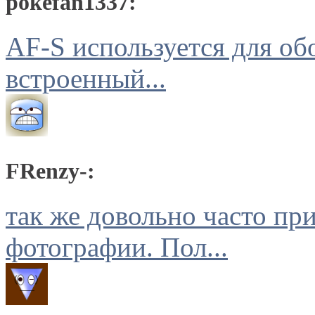
pokefan1337:
AF-S используется для о
встроенный...
FRenzy-:
так же довольно часто пр
фотографии. Пол...