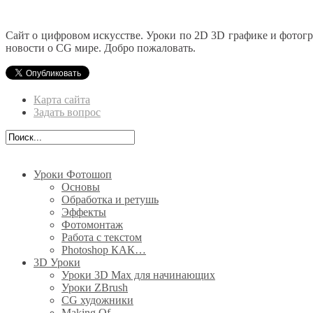
Сайт о цифровом искусстве. Уроки по 2D 3D графике и фотог
новости о CG мире. Добро пожаловать.
Карта сайта
Задать вопрос
Уроки Фотошоп
Основы
Обработка и ретушь
Эффекты
Фотомонтаж
Работа с текстом
Photoshop КАК…
3D Уроки
Уроки 3D Max для начинающих
Уроки ZBrush
CG художники
Making Of