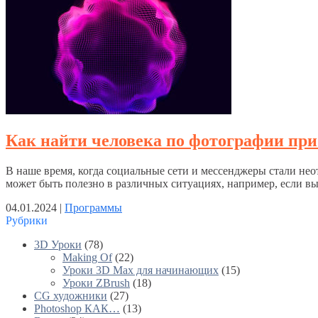
Как найти человека по фотографии пр
В наше время, когда социальные сети и мессенджеры стали нео
может быть полезно в различных ситуациях, например, если 
04.01.2024 |
Программы
Рубрики
3D Уроки
(78)
Making Of
(22)
Уроки 3D Max для начинающих
(15)
Уроки ZBrush
(18)
CG художники
(27)
Photoshop КАК…
(13)