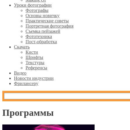
Уроки фотографии
Фотографы
Основы новичку
Практические советы
Портретная фотография
Съемка пейзажей
Фототехника
Пост-обработка
Скачать
Кисти
Шрифты
Текстуры
Референсы
Видео
Новости индустрии
Фрилансеру
Программы