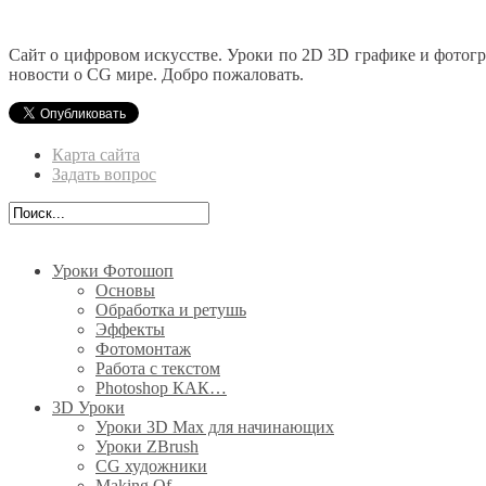
Сайт о цифровом искусстве. Уроки по 2D 3D графике и фотог
новости о CG мире. Добро пожаловать.
Карта сайта
Задать вопрос
Уроки Фотошоп
Основы
Обработка и ретушь
Эффекты
Фотомонтаж
Работа с текстом
Photoshop КАК…
3D Уроки
Уроки 3D Max для начинающих
Уроки ZBrush
CG художники
Making Of