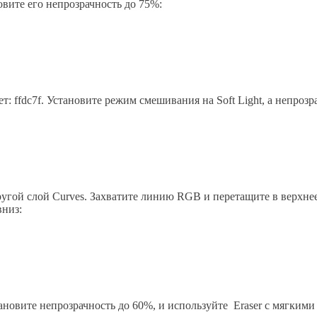
овите его непрозрачность до 75%:
цвет: ffdc7f. Установите режим смешивания на Soft Light, а непроз
угой слой Curves. Захватите линию RGB и перетащите в верхнее
вниз:
ановите непрозрачность до 60%, и используйте Eraser с мягкими