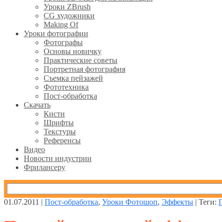
Уроки ZBrush
CG художники
Making Of
Уроки фотографии
Фотографы
Основы новичку
Практические советы
Портретная фотография
Съемка пейзажей
Фототехника
Пост-обработка
Скачать
Кисти
Шрифты
Текстуры
Референсы
Видео
Новости индустрии
Фрилансеру
01.07.2011 |
Пост-обработка
,
Уроки Фотошоп
,
Эффекты
| Теги: