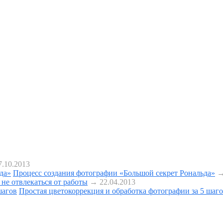
.10.2013
Процесс создания фотографии «Большой секрет Рональда»
→
 не отвлекаться от работы
→ 22.04.2013
Простая цветокоррекция и обработка фотографии за 5 шаг