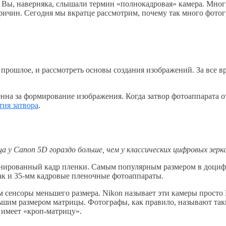
то Вы, наверняка, слышали термин «полнокадровая» камера. Мно
ичин. Сегодня мы вкратце рассмотрим, почему так много фотог
в прошлое, и рассмотреть основы создания изображений. За все
нна за формирование изображения. Когда затвор фотоаппарата о
тия затвора
.
 у Canon 5D гораздо больше, чем у классических цифровых зерк
онированный кадр пленки. Самым популярным размером в доци
ак и 35-мм кадровые пленочные фотоаппараты.
 сенсоры меньшего размера. Nikon называет эти камеры просто
ьшим размером матрицы. Фотографы, как правило, называют так
а имеет «кроп-матрицу».