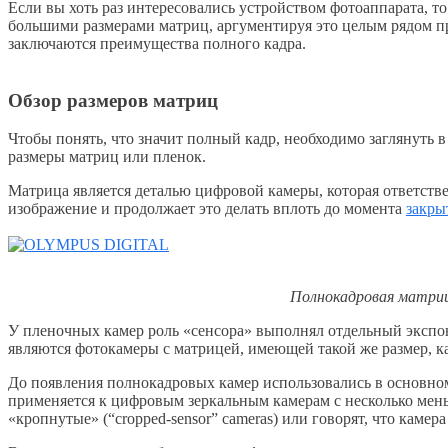
Если вы хоть раз интересовались устройством фотоаппарата, 
большими размерами матриц, аргументируя это целым рядом пр
заключаются преимущества полного кадра.
Обзор размеров матриц
Чтобы понять, что значит полный кадр, необходимо заглянуть 
размеры матриц или пленок.
Матрица является деталью цифровой камеры, которая ответстве
изображение и продолжает это делать вплоть до момента
закры
Полнокадровая матрица
У пленочных камер роль «сенсора» выполнял отдельный эксп
являются фотокамеры с матрицей, имеющей такой же размер, к
До появления полнокадровых камер использовались в основном
применяется к цифровым зеркальным камерам с несколько мен
«кропнутые» (“cropped-sensor” cameras) или говорят, что камер