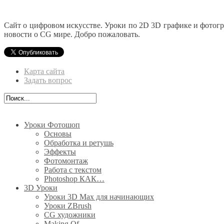
Сайт о цифровом искусстве. Уроки по 2D 3D графике и фотог
новости о CG мире. Добро пожаловать.
Карта сайта
Задать вопрос
Уроки Фотошоп
Основы
Обработка и ретушь
Эффекты
Фотомонтаж
Работа с текстом
Photoshop КАК…
3D Уроки
Уроки 3D Max для начинающих
Уроки ZBrush
CG художники
Making Of