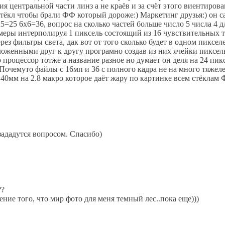
ция центральной части линз а не краёв и за счёт этого виентир
тёкл чтобы брали ФФ который дороже:) Маркетинг друзья:) он 
=25 6х6=36, вопрос на сколько частей больше число 5 числа 4 д
камеры интерполируя 1 пиксель состоящий из 16 чувствительных
з фильтры света, дак вот от того сколько будет в одном пикселе
ложенными друг к другу програмно создав из них ячейки пикселы
 процессор тотже а название разное но думает он деля на 24 пик
 Почемуто файлы с 16мп и 36 с полного кадра не на много тяжеле
40мм на 2.8 макро которое даёт жару по картинке всем стёклам
ададутся вопросом. Спасибо)
??
ие того, что мир фото для меня темный лес..пока еще)))