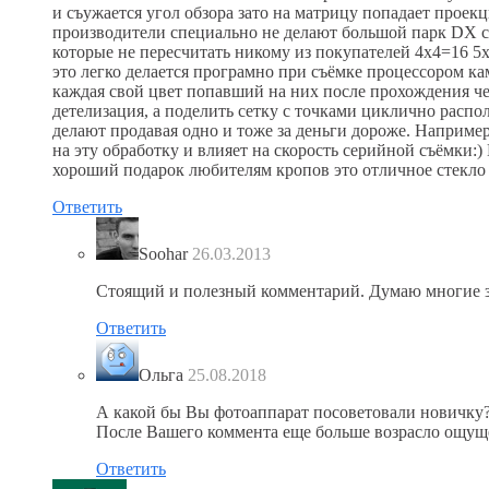
и съужается угол обзора зато на матрицу попадает проек
производители специально не делают большой парк DX с
которые не пересчитать никому из покупателей 4х4=16 5х5
это легко делается програмно при съёмке процессором 
каждая свой цвет попавший на них после прохождения чере
детелизация, а поделить сетку с точками циклично распо
делают продавая одно и тоже за деньги дороже. Например
на эту обработку и влияет на скорость серийной съёмки:)
хороший подарок любителям кропов это отличное стекло 
Ответить
Soohar
26.03.2013
Стоящий и полезный комментарий. Думаю многие з
Ответить
Ольга
25.08.2018
А какой бы Вы фотоаппарат посоветовали новичку
После Вашего коммента еще больше возрасло ощущен
Ответить