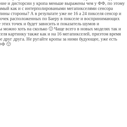
ование и дисторсии у кропа меньше выражены чем у ФФ, по этому
самый как и с интерполироваными мегапикселями сенсора
лины стороны? А в результате уже не 16 а 24 пикселя сенсор и
 точек расположенных по Баеру в пикселе и воспринимающих
 этих точек и будет зависить и показатель шумов и
 можно хоть на сколько 🙂 Чаще всего в новых моделях так и
селя картинку также как и на 16 мегапикселей, приэтом время
е друг друга. Не ругайте кропы за ними будующее, уже есть
 ФФ 🙂