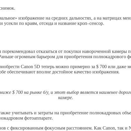
снимок.
льное» изображение на средних дальностях, а на матрицах мень
и усекли по краям, отсюда и название кроп–сенсор.
бы порекомендовал отказаться от покупки навороченной камеры п
Раньше огромным барьером для приобретения полнокадрового фот
риобрести Canon 5D теперь можно примерно за $ 700 или даже ме
обе обеспечивают вполне достойное качество изображения.
иже $ 700 на рынке б/у, и этот выбор является наименее доро
камере.
также учитывать и затраты на приобретение полнокадровых объе
нокадровом фотоаппарате.
в с фиксированным фокусным расстоянием. Как Canon, так и Nik