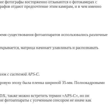
гие фотографы восторженно отзываются о фотокамерах с
рафов отдают предпочтение этим камерам, и в чем именно
 время существования фотоаппаратов использовались различные
ткрывается, матрица начинает улавливать и распознавать
алок с системой APS-C.
фровую эпоху была пленка шириной 35-мм. Полнокадровыми
 DX, также можно встретить термин «APS-C», но он
ие фотоаппараты с усеченным сенсором не иначе как