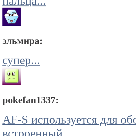
пальца...
эльмира:
супер...
pokefan1337:
AF-S используется для о
встроенный...