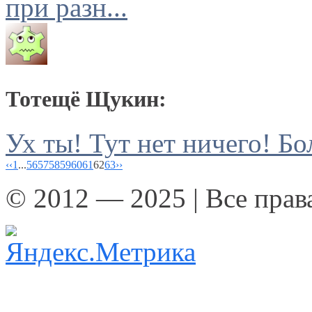
при разн...
Тотещё Щукин:
Ух ты! Тут нет ничего! Бо
‹‹
1
...
56
57
58
59
60
61
62
63
››
© 2012 — 2025 | Все пра